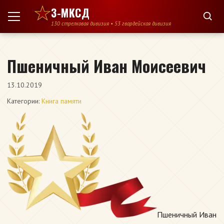
Перейти к содержимому
3-МКСД
130 стрелковая дивизия • 53 гвардейская дивизия
Пшеничный Иван Моисеевич
13.10.2019
Категории:
Книга памяти
Пшеничный Иван