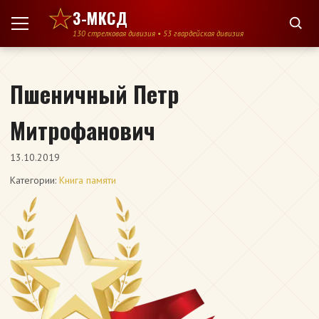
Перейти к содержимому
3-МКСД
130 стрелковая дивизия • 53 гвардейская дивизия
Пшеничный Петр
Митрофанович
13.10.2019
Категории:
Книга памяти