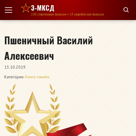
Перейти к содержимому
3-МКСД
130 стрелковая дивизия • 53 гвардейская дивизия
Пшеничный Василий
Алексеевич
13.10.2019
Категории:
Книга памяти