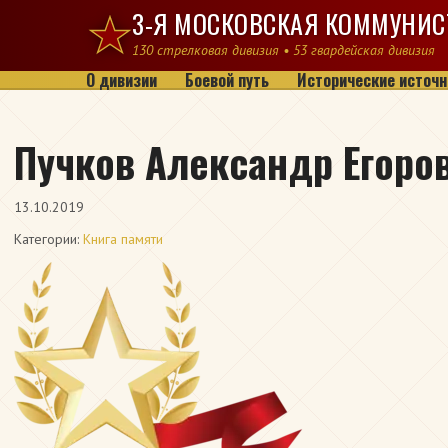
Перейти к содержимому
3-Я МОСКОВСКАЯ КОММУНИС
130 стрелковая дивизия • 53 гвардейская дивизия
О дивизии
Боевой путь
Исторические источн
Пучков Александр Егоро
13.10.2019
Категории:
Книга памяти