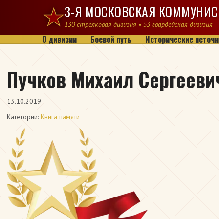
Перейти к содержимому
3-Я МОСКОВСКАЯ КОММУНИС
130 стрелковая дивизия • 53 гвардейская дивизия
О дивизии
Боевой путь
Исторические источн
Пучков Михаил Сергееви
13.10.2019
Категории:
Книга памяти