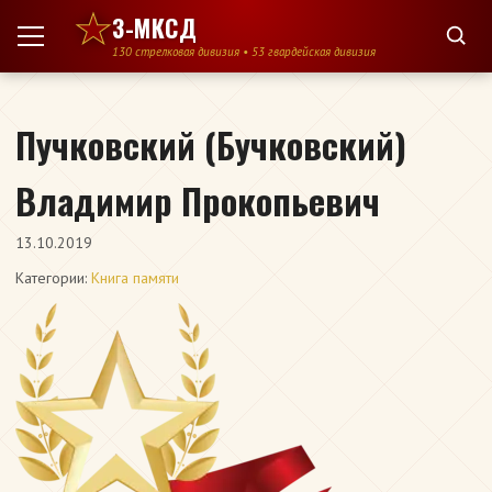
Перейти к содержимому
3-МКСД
130 стрелковая дивизия • 53 гвардейская дивизия
Пучковский (Бучковский)
Владимир Прокопьевич
13.10.2019
Категории:
Книга памяти