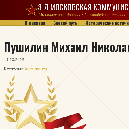
Перейти к содержимому
3-Я МОСКОВСКАЯ КОММУНИС
130 стрелковая дивизия • 53 гвардейская дивизия
О дивизии
Боевой путь
Исторические источн
Пушилин Михаил Никола
13.10.2019
Категории:
Книга памяти