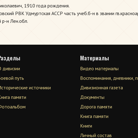
колаевич, 1910 года рождения.
ский РВК Удмуртская АССР часть учеб.б-н в звании гв.красноа
 р-н Лен.обл.
Разделы
Материалы
О дивизии
Видео материалы
Боевой путь
Воспоминания, дневники, 
Исторические источники
Дивизионная газета
Книга памяти
Документы
Фотоальбом
Дорога памяти
Книга памяти
Книги
Личный состав