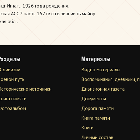
нд Игнат., 1926 года рождения.
ая АССР часть 157 гв.сп в звании гв.майор.
ая обл..
Разделы
Материалы
О дивизии
Видео материалы
Боевой путь
Воспоминания, дневники, 
Исторические источники
Дивизионная газета
Книга памяти
Документы
Фотоальбом
Дорога памяти
Книга памяти
Книги
Личный состав