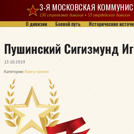
Перейти к содержимому
3-Я МОСКОВСКАЯ КОММУНИС
130 стрелковая дивизия • 53 гвардейская дивизия
О дивизии
Боевой путь
Исторические источн
Пушинский Сигизмунд Иг
13.10.2019
Категории:
Книга памяти