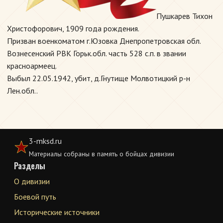
Пушкарев Тихон
Христофорович, 1909 года рождения.
Призван военкоматом г.Юзовка Днепропетровская обл.
Вознесенский РВК Горьк.обл. часть 528 с.п. в звании
красноармеец.
Выбыл 22.05.1942, убит, д.Гнутище Молвотицкий р-н
Лен.обл..
3-mksd.ru
Материалы собраны в память о бойцах дивизии
Разделы
О дивизии
Боевой путь
Исторические источники