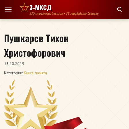
Перейти к содержимому
3-МКСД
130 стрелковая дивизия • 53 гвардейская дивизия
Пушкарев Тихон
Христофорович
13.10.2019
Категории:
Книга памяти