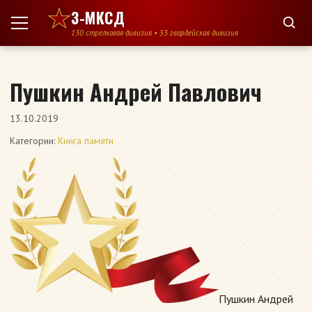
Перейти к содержимому
3-МКСД
130 стрелковая дивизия • 53 гвардейская дивизия
Пушкин Андрей Павлович
13.10.2019
Категории:
Книга памяти
Пушкин Андрей