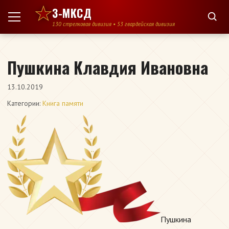
Перейти к содержимому
3-МКСД
130 стрелковая дивизия • 53 гвардейская дивизия
Пушкина Клавдия Ивановна
13.10.2019
Категории:
Книга памяти
Пушкина