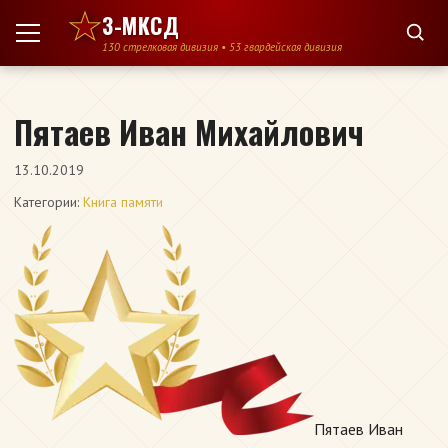
Перейти к содержимому
3-МКСД
130 стрелковая дивизия • 53 гвардейская дивизия
Пятаев Иван Михайлович
13.10.2019
Категории:
Книга памяти
Пятаев Иван