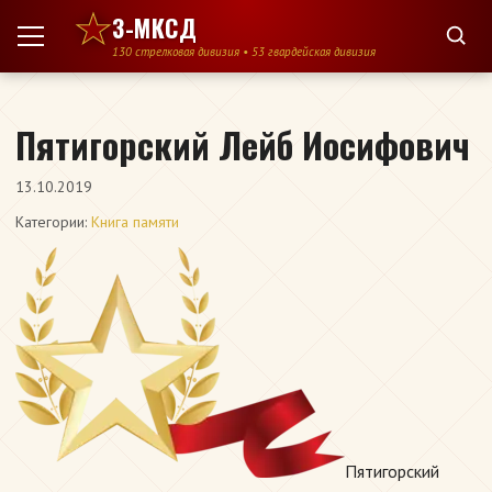
Перейти к содержимому
3-МКСД
130 стрелковая дивизия • 53 гвардейская дивизия
Пятигорский Лейб Иосифович
13.10.2019
Категории:
Книга памяти
Пятигорский