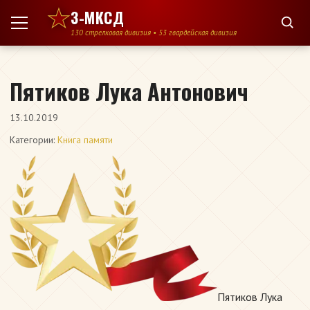
Перейти к содержимому
3-МКСД
130 стрелковая дивизия • 53 гвардейская дивизия
Пятиков Лука Антонович
13.10.2019
Категории:
Книга памяти
Пятиков Лука