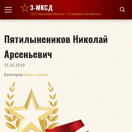
Перейти к содержимому
3-МКСД
130 стрелковая дивизия • 53 гвардейская дивизия
Пятилынеников Николай
Арсеньевич
13.10.2019
Категории:
Книга памяти