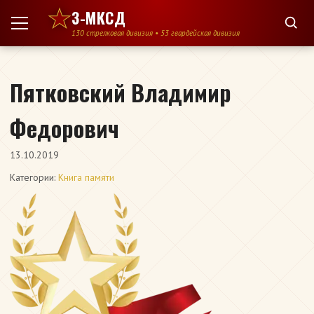
Перейти к содержимому
3-МКСД
130 стрелковая дивизия • 53 гвардейская дивизия
Пятковский Владимир
Федорович
13.10.2019
Категории:
Книга памяти