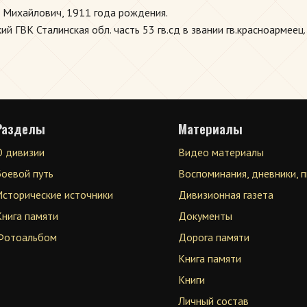
 Михайлович, 1911 года рождения.
й ГВК Сталинская обл. часть 53 гв.сд в звании гв.красноармеец.
Разделы
Материалы
О дивизии
Видео материалы
Боевой путь
Воспоминания, дневники, 
Исторические источники
Дивизионная газета
Книга памяти
Документы
Фотоальбом
Дорога памяти
Книга памяти
Книги
Личный состав