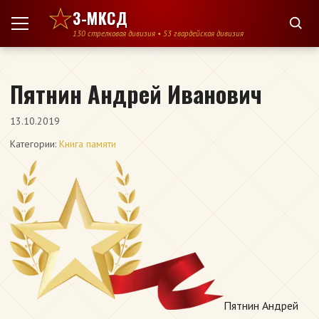
Перейти к содержимому
3-МКСД
130 стрелковая дивизия • 53 гвардейская дивизия
Пятнин Андрей Иванович
13.10.2019
Категории:
Книга памяти
Пятнин Андрей