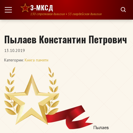
Перейти к содержимому
3-МКСД
130 стрелковая дивизия • 53 гвардейская дивизия
Пылаев Константин Петрович
13.10.2019
Категории:
Книга памяти
Пылаев