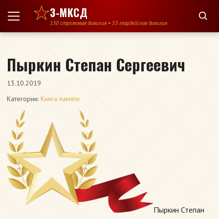
Перейти к содержимому
3-МКСД
130 стрелковая дивизия • 53 гвардейская дивизия
Пыркин Степан Сергеевич
13.10.2019
Категории:
Книга памяти
Пыркин Степан