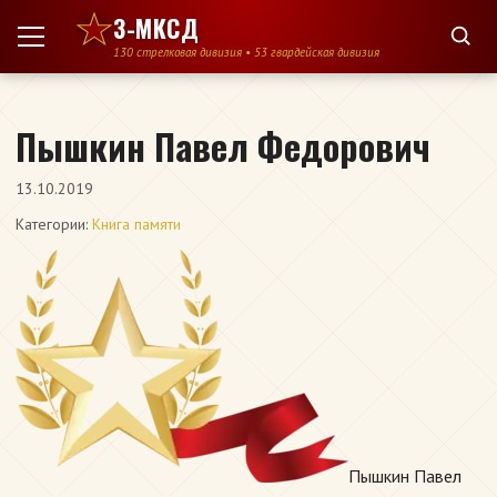
Перейти к содержимому
3-МКСД
130 стрелковая дивизия • 53 гвардейская дивизия
Пышкин Павел Федорович
13.10.2019
Категории:
Книга памяти
Пышкин Павел