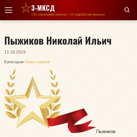
Перейти к содержимому
3-МКСД
130 стрелковая дивизия • 53 гвардейская дивизия
Пыжиков Николай Ильич
13.10.2019
Категории:
Книга памяти
Пыжиков