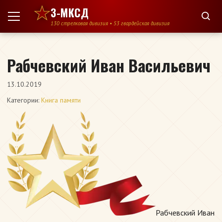
Перейти к содержимому
3-МКСД
130 стрелковая дивизия • 53 гвардейская дивизия
Рабчевский Иван Васильевич
13.10.2019
Категории:
Книга памяти
Рабчевский Иван