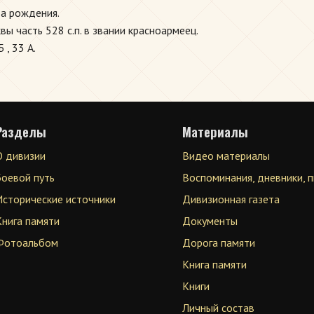
ода рождения.
ы часть 528 с.п. в звании красноармеец.
 , 33 А.
Разделы
Материалы
О дивизии
Видео материалы
Боевой путь
Воспоминания, дневники, 
Исторические источники
Дивизионная газета
Книга памяти
Документы
Фотоальбом
Дорога памяти
Книга памяти
Книги
Личный состав