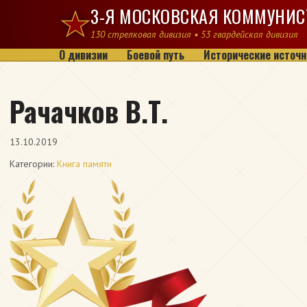
Перейти к содержимому
3-Я МОСКОВСКАЯ КОММУНИС
130 стрелковая дивизия • 53 гвардейская дивизия
О дивизии
Боевой путь
Исторические источн
Рачачков В.Т.
13.10.2019
Категории:
Книга памяти