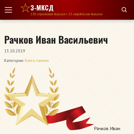
Перейти к содержимому
3-МКСД
130 стрелковая дивизия • 53 гвардейская дивизия
Рачков Иван Васильевич
13.10.2019
Категории:
Книга памяти
Рачков Иван