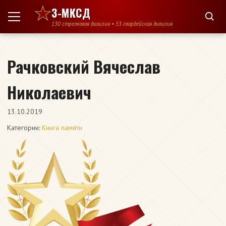
Перейти к содержимому
3-МКСД
130 стрелковая дивизия • 53 гвардейская дивизия
Рачковский Вячеслав
Николаевич
13.10.2019
Категории:
Книга памяти