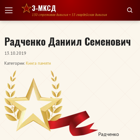
Перейти к содержимому
3-МКСД
130 стрелковая дивизия • 53 гвардейская дивизия
Радченко Даниил Семенович
13.10.2019
Категории:
Книга памяти
Радченко