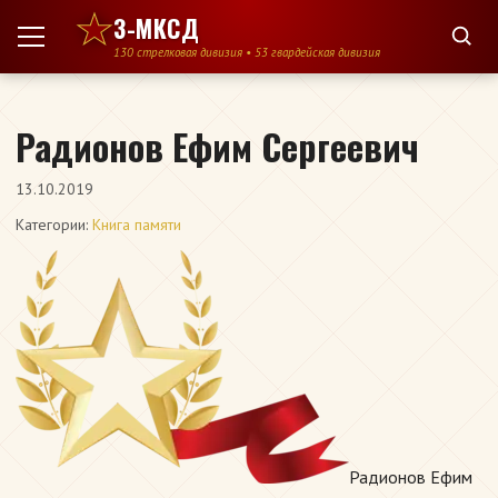
Перейти к содержимому
3-МКСД
130 стрелковая дивизия • 53 гвардейская дивизия
Радионов Ефим Сергеевич
13.10.2019
Категории:
Книга памяти
Радионов Ефим