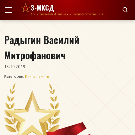
Перейти к содержимому
3-МКСД
130 стрелковая дивизия • 53 гвардейская дивизия
Радыгин Василий
Митрофанович
13.10.2019
Категории:
Книга памяти