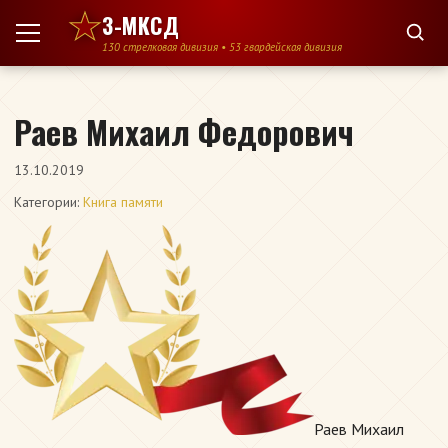
Перейти к содержимому
3-МКСД
130 стрелковая дивизия • 53 гвардейская дивизия
Раев Михаил Федорович
13.10.2019
Категории:
Книга памяти
Раев Михаил