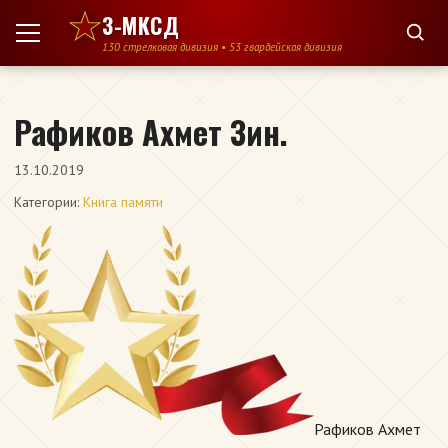
Перейти к содержимому
3-МКСД
130 стрелковая дивизия • 53 гвардейская дивизия
Рафиков Ахмет Зин.
13.10.2019
Категории:
Книга памяти
Рафиков Ахмет