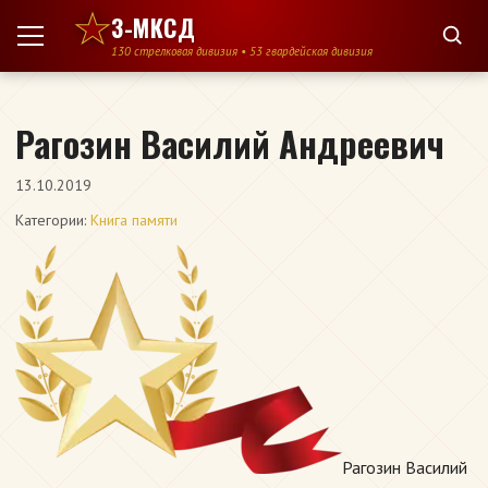
Перейти к содержимому
3-МКСД
130 стрелковая дивизия • 53 гвардейская дивизия
Рагозин Василий Андреевич
13.10.2019
Категории:
Книга памяти
Рагозин Василий