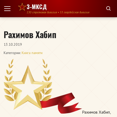
Перейти к содержимому
3-МКСД
130 стрелковая дивизия • 53 гвардейская дивизия
Рахимов Хабип
13.10.2019
Категории:
Книга памяти
Рахимов Хабип,