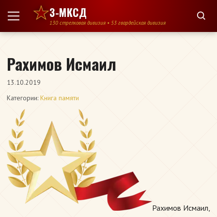
Перейти к содержимому
3-МКСД
130 стрелковая дивизия • 53 гвардейская дивизия
Рахимов Исмаил
13.10.2019
Категории:
Книга памяти
Рахимов Исмаил,