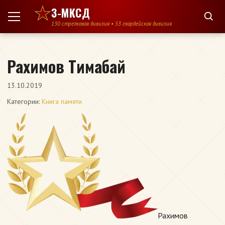
Перейти к содержимому
3-МКСД
130 стрелковая дивизия • 53 гвардейская дивизия
Рахимов Тимабай
13.10.2019
Категории:
Книга памяти
Рахимов