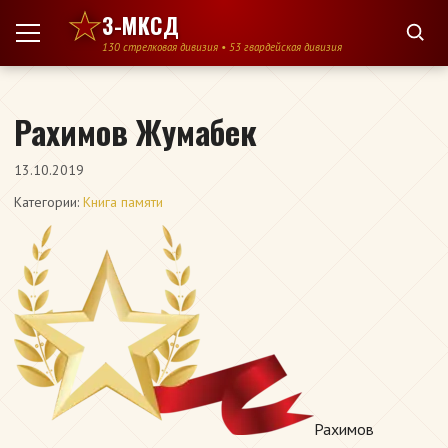
Перейти к содержимому
3-МКСД
130 стрелковая дивизия • 53 гвардейская дивизия
Рахимов Жумабек
13.10.2019
Категории:
Книга памяти
Рахимов