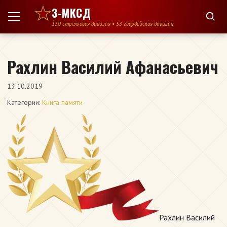
Перейти к содержимому
3-МКСД
130 стрелковая дивизия • 53 гвардейская дивизия
Рахлин Василий Афанасьевич
13.10.2019
Категории:
Книга памяти
Рахлин Василий