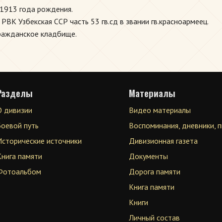
1913 года рождения.
К Узбекская ССР часть 53 гв.сд в звании гв.красноармеец.
гражданское кладбище.
Разделы
Материалы
О дивизии
Видео материалы
Боевой путь
Воспоминания, дневники, 
Исторические источники
Дивизионная газета
Книга памяти
Документы
Фотоальбом
Дорога памяти
Книга памяти
Книги
Личный состав