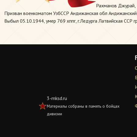
Рахманов Джурай, 
Призван военкоматом УзбССР Андижанская обл Андижанский РВ
Выбыл 05.10.1944, умер 769 хппг, г.Ледурга Латвийская ССР 
3-mksd.ru
Материалы собраны в память о бойцах
дивизии