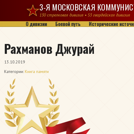
Перейти к содержимому
3-Я МОСКОВСКАЯ КОММУНИС
130 стрелковая дивизия • 53 гвардейская дивизия
О дивизии
Боевой путь
Исторические источн
Рахманов Джурай
13.10.2019
Категории:
Книга памяти