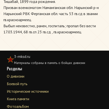
Тишабай, 1899 года рождения.
Призван военкоматом Наманганская обл. Нарынский р-н
Нарынский РВК Ферганская обл. часть 53 гв.сд в звании
гв.красноармеец.
Выбыл неизвестно, ранен, госпиталь; пропал без вести
17.03.1944, 68 гв.сп 23 гв.сд , гв.красноармеец.
3-mksd.ru
Материалы собраны в память о бойцах дивизии
Разделы
О дивизии
Боевой путь
Исторические источники
Книга памяти
Фотоальбом