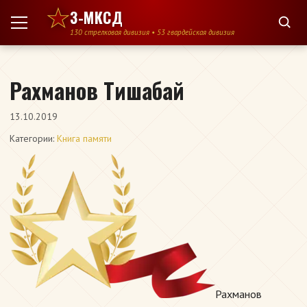
Перейти к содержимому
3-МКСД
130 стрелковая дивизия • 53 гвардейская дивизия
Рахманов Тишабай
13.10.2019
Категории:
Книга памяти
Рахманов