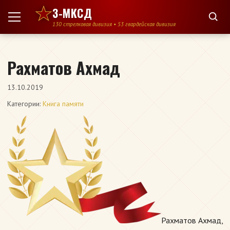
Перейти к содержимому
3-МКСД
130 стрелковая дивизия • 53 гвардейская дивизия
Рахматов Ахмад
13.10.2019
Категории:
Книга памяти
Рахматов Ахмад,