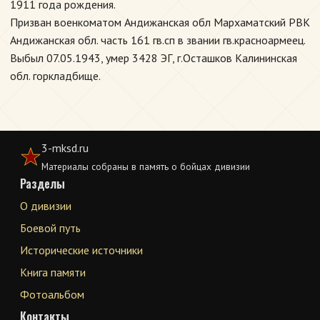
1911 года рождения.
Призван военкоматом Андижанская обл Мархаматский РВК
Андижанская обл. часть 161 гв.сп в звании гв.красноармеец.
Выбыл 07.05.1943, умер 3428 ЭГ, г.Осташков Калининская
обл. горкладбище.
3-mksd.ru
Материалы собраны в память о бойцах дивизии
Разделы
О дивизии
Боевой путь
Исторические источники
Книга памяти
Фотоальбом
Контакты