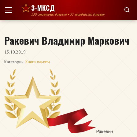
Перейти к содержимому
3-МКСД
130 стрелковая дивизия • 53 гвардейская дивизия
Ракевич Владимир Маркович
13.10.2019
Категории:
Книга памяти
Ракевич