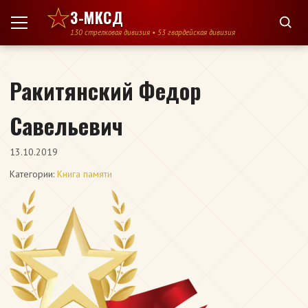
Перейти к содержимому
3-МКСД
130 стрелковая дивизия • 53 гвардейская дивизия
Ракитянский Федор
Савельевич
13.10.2019
Категории:
Книга памяти