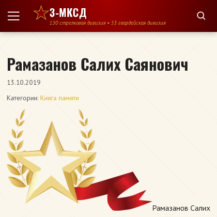
Перейти к содержимому
3-МКСД
130 стрелковая дивизия • 53 гвардейская дивизия
Рамазанов Салих Саянович
13.10.2019
Категории:
Книга памяти
Рамазанов Салих