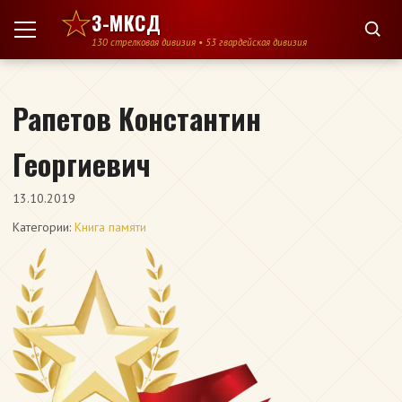
Перейти к содержимому
3-МКСД
130 стрелковая дивизия • 53 гвардейская дивизия
Рапетов Константин
Георгиевич
13.10.2019
Категории:
Книга памяти