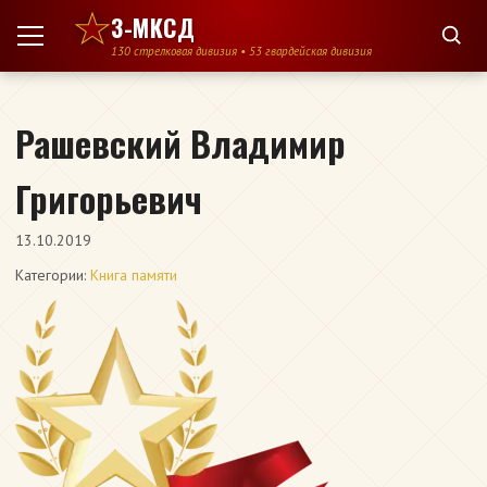
Перейти к содержимому
3-МКСД
130 стрелковая дивизия • 53 гвардейская дивизия
Рашевский Владимир
Григорьевич
13.10.2019
Категории:
Книга памяти