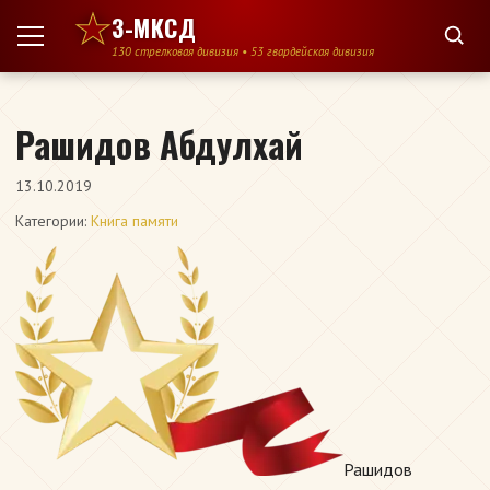
Перейти к содержимому
3-МКСД
130 стрелковая дивизия • 53 гвардейская дивизия
Рашидов Абдулхай
13.10.2019
Категории:
Книга памяти
Рашидов