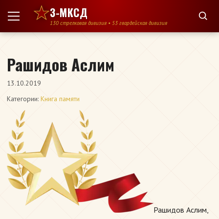
Перейти к содержимому
3-МКСД
130 стрелковая дивизия • 53 гвардейская дивизия
Рашидов Аслим
13.10.2019
Категории:
Книга памяти
Рашидов Аслим,