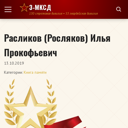
Перейти к содержимому
3-МКСД
130 стрелковая дивизия • 53 гвардейская дивизия
Расликов (Росляков) Илья
Прокофьевич
13.10.2019
Категории:
Книга памяти