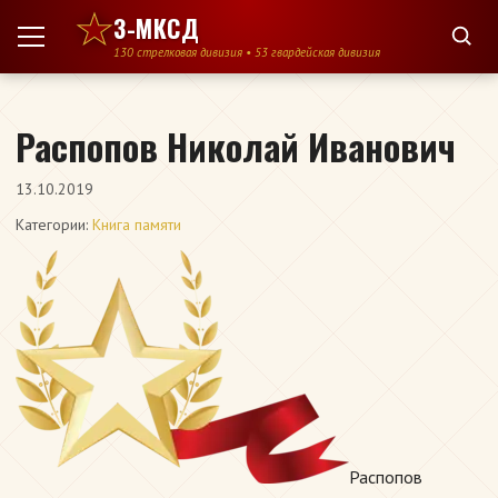
Перейти к содержимому
3-МКСД
130 стрелковая дивизия • 53 гвардейская дивизия
Распопов Николай Иванович
13.10.2019
Категории:
Книга памяти
Распопов