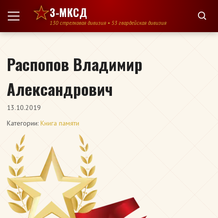
Перейти к содержимому
3-МКСД
130 стрелковая дивизия • 53 гвардейская дивизия
Распопов Владимир
Александрович
13.10.2019
Категории:
Книга памяти